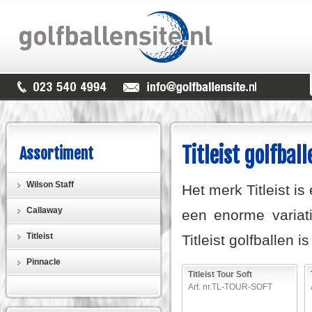
Titleist golfbal
Assortiment
Wilson Staff
Het merk Titleist i
Callaway
een enorme variati
Titleist
Titleist golfballen i
Pinnacle
Titleist Tour Soft
Art. nr.TL-TOUR-SOFT