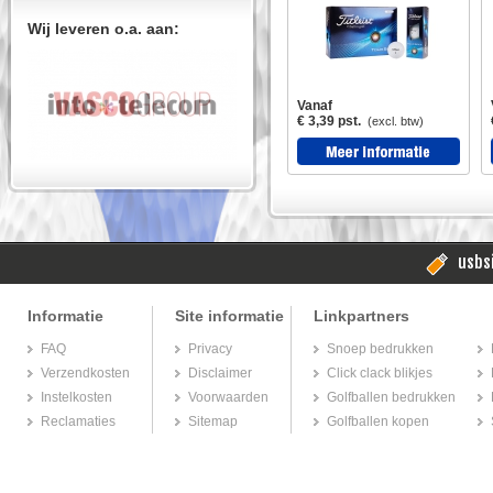
Wij leveren o.a. aan:
Vanaf
€ 3,39 pst.
(excl. btw)
usbsi
Informatie
Site informatie
Linkpartners
FAQ
Privacy
Snoep bedrukken
Verzendkosten
Disclaimer
Click clack blikjes
Instelkosten
Voorwaarden
Golfballen bedrukken
Reclamaties
Sitemap
Golfballen kopen