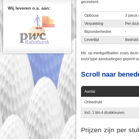
gecreëerd.
Wij leveren o.a. aan:
Opbouw
3 piece 
Verpakking
Per dozi
Bijzonderheden
-
Levertijd
Bedrukt
Nb. op merkgolfballen zoals deze 
en/of type aanduidingen geprint va
Scroll naar bened
Aantal
Onbedrukt
Incl. 1 t/m 4 drukkleuren
Prijzen zijn per s