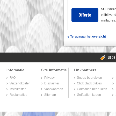
Stuur deze
vrijblijve
mailadres.
Terug naar het overzicht
usbsi
Informatie
Site informatie
Linkpartners
FAQ
Privacy
Snoep bedrukken
Verzendkosten
Disclaimer
Click clack blikjes
Instelkosten
Voorwaarden
Golfballen bedrukken
Reclamaties
Sitemap
Golfballen kopen